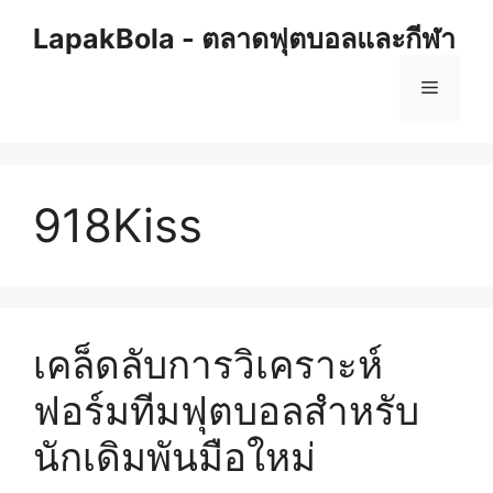
Skip
LapakBola - ตลาดฟุตบอลและกีฬา
to
content
Menu
918Kiss
เคล็ดลับการวิเคราะห์
ฟอร์มทีมฟุตบอลสำหรับ
นักเดิมพันมือใหม่