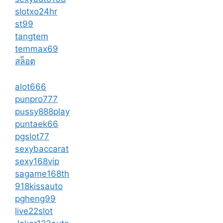
slotxo24hr
st99
tangtem
temmax69
สล็อต
alot666
punpro777
pussy888play
puntaek66
pgslot77
sexybaccarat
sexy168vip
sagame168th
918kissauto
pgheng99
live22slot