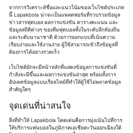
จากการวิเคราะห์ชื่อและแนวโน้มของเว็บไซต์ประเภท
นี้ Lapakbola น่าจะเป็นแพลตฟอร์มที่รวบรวมข้อมูล
ข่าวสารฟุตบอล ผลการแข่งขัน ตารางคะแนน และ
ข้อมูลสถิติต่างๆ ของทีมฟุตบอลทั้งในระดับลีกท้องถิ่น
และระดับนานาชาติ ด้วยการออกแบบที่เน้นความ
เรียบง่ายและใช้งานง่าย ผู้ใช้สามารถเข้าถึงข้อมูลที่
ต้องการได้อย่างรวดเร็ว
เว็บไซต์มักจะมีหน้าหลักที่แสดงข้อมูลการแข่งขันที่
กำลังจะมีขึ้นและผลการแข่งขันล่าสุด พร้อมทั้งการ
อัปเดตข้อมูลแบบเรียลไทม์ที่ทำให้ผู้ใช้ไม่พลาดข้อมูล
สำคัญใดๆ
จุดเด่นที่น่าสนใจ
สิ่งที่ทำให้ Lapakbola โดดเด่นคือการมุ่งเน้นไปที่การ
ให้บริการแฟนบอลในภูมิภาคเอเชียตะวันออกเฉียงใต้