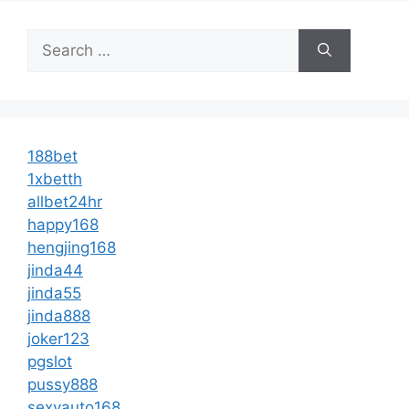
Search
for:
188bet
1xbetth
allbet24hr
happy168
hengjing168
jinda44
jinda55
jinda888
joker123
pgslot
pussy888
sexyauto168