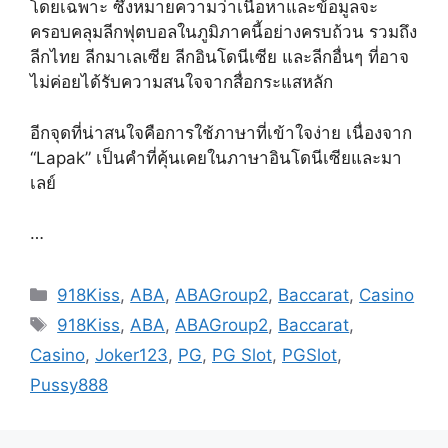
โดยเฉพาะ ซึ่งหมายความว่าเนื้อหาและข้อมูลจะ
ครอบคลุมลีกฟุตบอลในภูมิภาคนี้อย่างครบถ้วน รวมถึง
ลีกไทย ลีกมาเลเซีย ลีกอินโดนีเซีย และลีกอื่นๆ ที่อาจ
ไม่ค่อยได้รับความสนใจจากสื่อกระแสหลัก
อีกจุดที่น่าสนใจคือการใช้ภาษาที่เข้าใจง่าย เนื่องจาก
“Lapak” เป็นคำที่คุ้นเคยในภาษาอินโดนีเซียและมา
เลย์
…
Categories
918Kiss
,
ABA
,
ABAGroup2
,
Baccarat
,
Casino
Tags
918Kiss
,
ABA
,
ABAGroup2
,
Baccarat
,
Casino
,
Joker123
,
PG
,
PG Slot
,
PGSlot
,
Pussy888